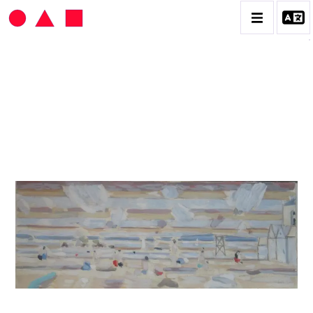
HANS SEILER
BIOGRAPHIE
CATALOGUE DES OEUVRES
VOL. 1 : LES PEINTURES
VOL. 2 : LES GOUACHES
VOL. 3 : CRAYONS DE COULEUR ET FUSAINS
CONTACT