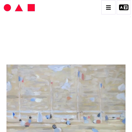
HANS SEILER
BIOGRAPHIE
CATALOGUE DES OEUVRES
VOL. 1 : LES PEINTURES
VOL. 2 : LES GOUACHES
VOL. 3 : CRAYONS DE COULEUR ET FUSAINS
CONTACT