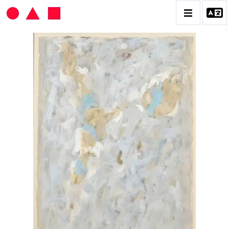
HANS SEILER
BIOGRAPHIE
CATALOGUE DES OEUVRES
VOL. 1 : LES PEINTURES
VOL. 2 : LES GOUACHES
VOL. 3 : CRAYONS DE COULEUR ET FUSAINS
CONTACT