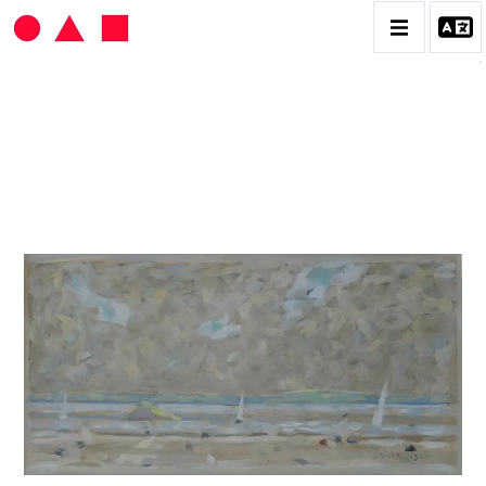
HANS SEILER
BIOGRAPHIE
CATALOGUE DES OEUVRES
VOL. 1 : LES PEINTURES
VOL. 2 : LES GOUACHES
VOL. 3 : CRAYONS DE COULEUR ET FUSAINS
CONTACT