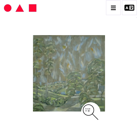
HANS SEILER
BIOGRAPHIE
CATALOGUE DES OEUVRES
VOL. 1 : LES PEINTURES
VOL. 2 : LES GOUACHES
VOL. 3 : CRAYONS DE COULEUR ET FUSAINS
CONTACT