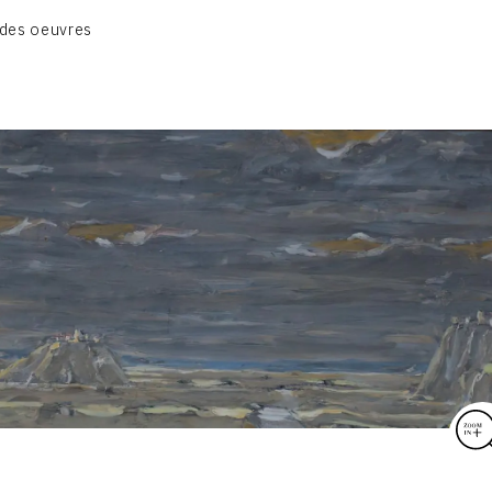
CATALOGUE DES OEUVRES
des oeuvres
VOL. 1 : LES PEINTURES
VOL. 2 : LES GOUACHES
VOL. 3 : CRAYONS DE COULEUR ET FUSAINS
CONTACT