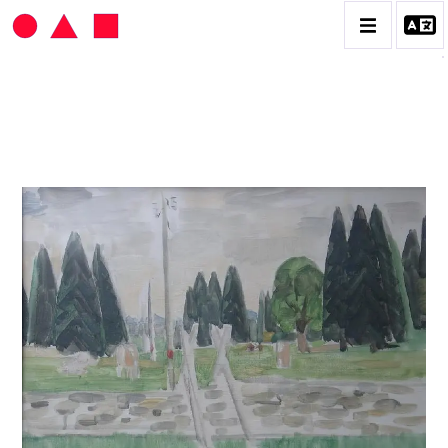
HANS SEILER
BIOGRAPHIE
CATALOGUE DES OEUVRES
VOL. 1 : LES PEINTURES
VOL. 2 : LES GOUACHES
VOL. 3 : CRAYONS DE COULEUR ET FUSAINS
CONTACT