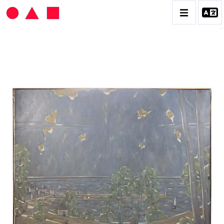
HANS SEILER
BIOGRAPHIE
CATALOGUE DES OEUVRES
VOL. 1 : LES PEINTURES
VOL. 2 : LES GOUACHES
VOL. 3 : CRAYONS DE COULEUR ET FUSAINS
CONTACT