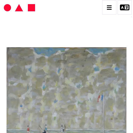
HANS SEILER
BIOGRAPHIE
CATALOGUE DES OEUVRES
VOL. 1 : LES PEINTURES
VOL. 2 : LES GOUACHES
VOL. 3 : CRAYONS DE COULEUR ET FUSAINS
CONTACT