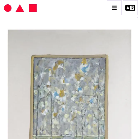
HANS SEILER
BIOGRAPHIE
CATALOGUE DES OEUVRES
VOL. 1 : LES PEINTURES
VOL. 2 : LES GOUACHES
VOL. 3 : CRAYONS DE COULEUR ET FUSAINS
CONTACT