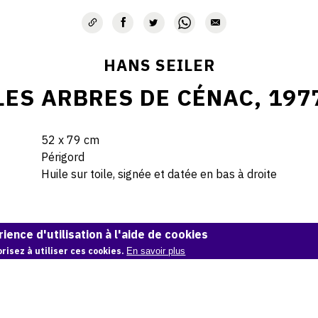
HANS SEILER
LES ARBRES DE CÉNAC, 197
52 x 79 cm
Périgord
Huile sur toile, signée et datée en bas à droite
© Hans Seiler archives
ience d'utilisation à l'aide de cookies
risez à utiliser ces cookies.
En savoir plus
Demande d'information