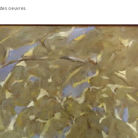
CATALOGUE DES OEUVRES
des oeuvres
VOL. 1 : LES PEINTURES
VOL. 2 : LES GOUACHES
VOL. 3 : CRAYONS DE COULEUR ET FUSAINS
CONTACT