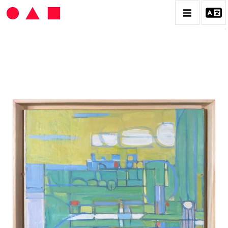
HANS SEILER
BIOGRAPHIE
CATALOGUE DES OEUVRES
VOL. 1 : LES PEINTURES
VOL. 2 : LES GOUACHES
VOL. 3 : CRAYONS DE COULEUR ET FUSAINS
CONTACT