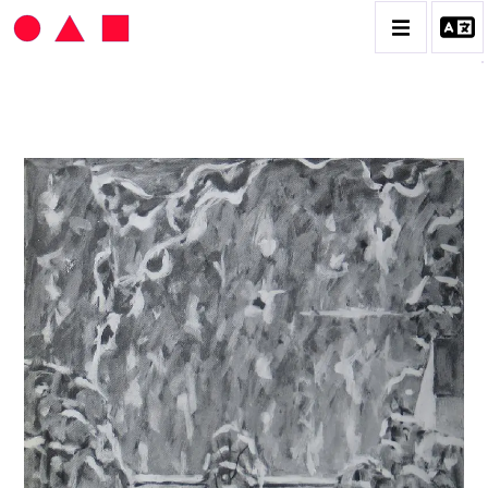
HANS SEILER
BIOGRAPHIE
CATALOGUE DES OEUVRES
VOL. 1 : LES PEINTURES
VOL. 2 : LES GOUACHES
VOL. 3 : CRAYONS DE COULEUR ET FUSAINS
CONTACT