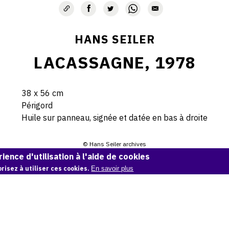
HANS SEILER
LACASSAGNE, 1978
38 x 56 cm
Périgord
Huile sur panneau, signée et datée en bas à droite
© Hans Seiler archives
ience d'utilisation à l'aide de cookies
Demande d'information
risez à utiliser ces cookies.
En savoir plus