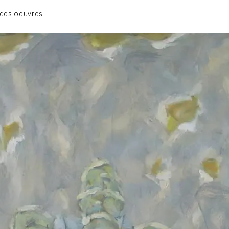
CATALOGUE DES OEUVRES
des oeuvres
VOL. 1 : LES PEINTURES
VOL. 2 : LES GOUACHES
VOL. 3 : CRAYONS DE COULEUR ET FUSAINS
CONTACT