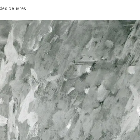
CATALOGUE DES OEUVRES
des oeuvres
VOL. 1 : LES PEINTURES
VOL. 2 : LES GOUACHES
VOL. 3 : CRAYONS DE COULEUR ET FUSAINS
CONTACT