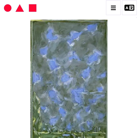
HANS SEILER
BIOGRAPHIE
CATALOGUE DES OEUVRES
VOL. 1 : LES PEINTURES
VOL. 2 : LES GOUACHES
VOL. 3 : CRAYONS DE COULEUR ET FUSAINS
CONTACT