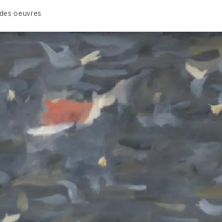
CATALOGUE DES OEUVRES
des oeuvres
VOL. 1 : LES PEINTURES
VOL. 2 : LES GOUACHES
VOL. 3 : CRAYONS DE COULEUR ET FUSAINS
CONTACT