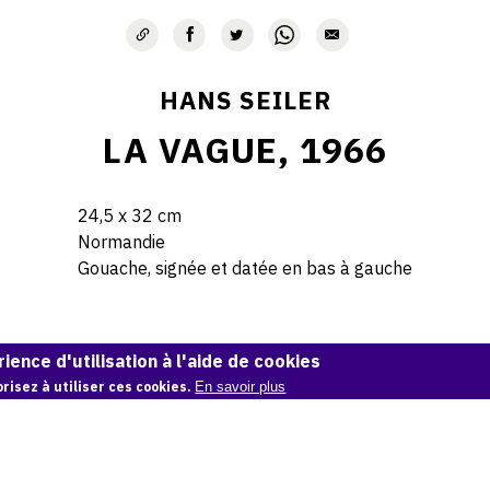
HANS SEILER
LA VAGUE, 1966
24,5 x 32 cm
Normandie
Gouache, signée et datée en bas à gauche
© Hans Seiler archives
ience d'utilisation à l'aide de cookies
risez à utiliser ces cookies.
En savoir plus
Demande d'information