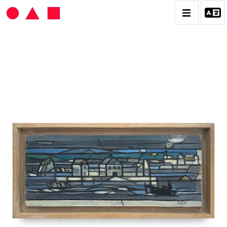
HANS SEILER
BIOGRAPHIE
CATALOGUE DES OEUVRES
VOL. 1 : LES PEINTURES
VOL. 2 : LES GOUACHES
VOL. 3 : CRAYONS DE COULEUR ET FUSAINS
CONTACT