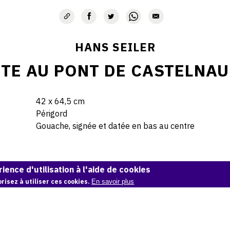
HANS SEILER
TE AU PONT DE CASTELNAU
42 x 64,5 cm
Périgord
Gouache, signée et datée en bas au centre
© Hans Seiler archives
ience d'utilisation à l'aide de cookies
risez à utiliser ces cookies.
En savoir plus
Demande d'information