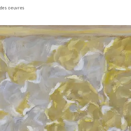
CATALOGUE DES OEUVRES
des oeuvres
VOL. 1 : LES PEINTURES
VOL. 2 : LES GOUACHES
VOL. 3 : CRAYONS DE COULEUR ET FUSAINS
CONTACT