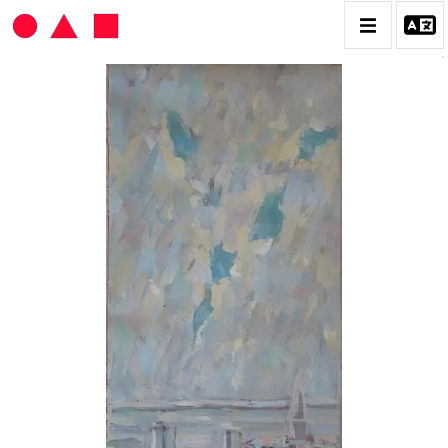
HANS SEILER
BIOGRAPHIE
CATALOGUE DES OEUVRES
VOL. 1 : LES PEINTURES
VOL. 2 : LES GOUACHES
VOL. 3 : CRAYONS DE COULEUR ET FUSAINS
CONTACT