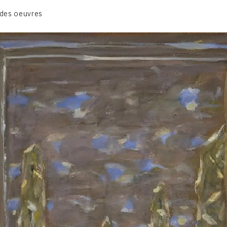
CATALOGUE DES OEUVRES
des oeuvres
VOL. 1 : LES PEINTURES
VOL. 2 : LES GOUACHES
VOL. 3 : CRAYONS DE COULEUR ET FUSAINS
CONTACT