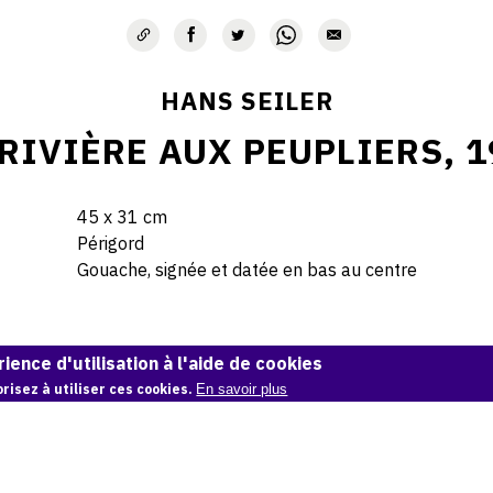
HANS SEILER
 RIVIÈRE AUX PEUPLIERS, 1
45 x 31 cm
Périgord
Gouache, signée et datée en bas au centre
© Hans Seiler archives
ience d'utilisation à l'aide de cookies
risez à utiliser ces cookies.
En savoir plus
Demande d'information