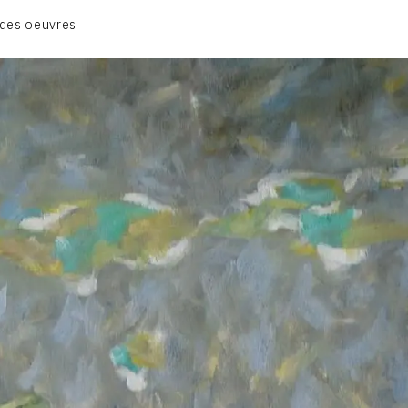
CATALOGUE DES OEUVRES
des oeuvres
VOL. 1 : LES PEINTURES
VOL. 2 : LES GOUACHES
VOL. 3 : CRAYONS DE COULEUR ET FUSAINS
CONTACT