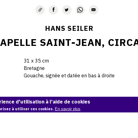
HANS SEILER
APELLE SAINT-JEAN, CIRC
31 x 35 cm
Bretagne
Gouache, signée et datée en bas à droite
© Hans Seiler archives
ience d'utilisation à l'aide de cookies
risez à utiliser ces cookies.
En savoir plus
Demande d'information