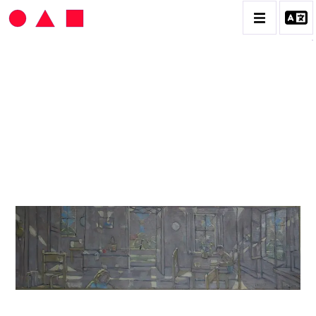
HANS SEILER
BIOGRAPHIE
CATALOGUE DES OEUVRES
VOL. 1 : LES PEINTURES
VOL. 2 : LES GOUACHES
VOL. 3 : CRAYONS DE COULEUR ET FUSAINS
CONTACT