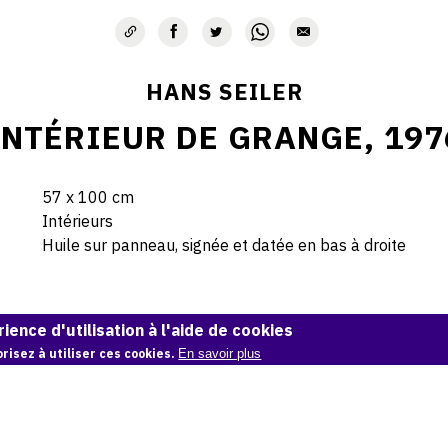
HANS SEILER
INTÉRIEUR DE GRANGE, 197
57 x 100 cm
Intérieurs
Huile sur panneau, signée et datée en bas à droite
© Hans Seiler archives
ience d'utilisation à l'aide de cookies
risez à utiliser ces cookies.
En savoir plus
Demande d'information