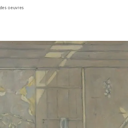
CATALOGUE DES OEUVRES
des oeuvres
VOL. 1 : LES PEINTURES
VOL. 2 : LES GOUACHES
VOL. 3 : CRAYONS DE COULEUR ET FUSAINS
CONTACT