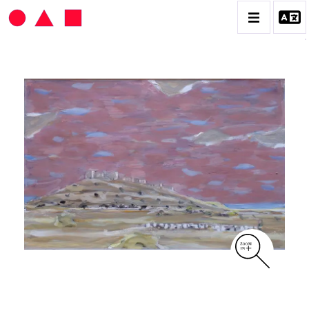
HANS SEILER
BIOGRAPHIE
CATALOGUE DES OEUVRES
VOL. 1 : LES PEINTURES
VOL. 2 : LES GOUACHES
VOL. 3 : CRAYONS DE COULEUR ET FUSAINS
CONTACT