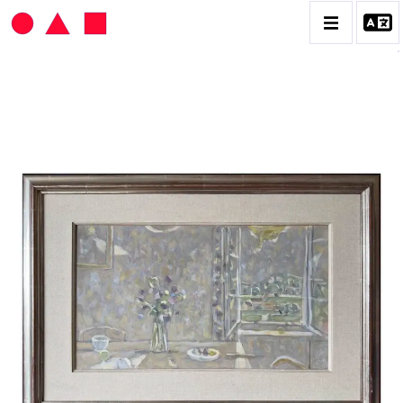
HANS SEILER
BIOGRAPHIE
CATALOGUE DES OEUVRES
VOL. 1 : LES PEINTURES
VOL. 2 : LES GOUACHES
VOL. 3 : CRAYONS DE COULEUR ET FUSAINS
CONTACT