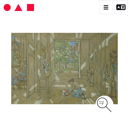
HANS SEILER
BIOGRAPHIE
CATALOGUE DES OEUVRES
VOL. 1 : LES PEINTURES
VOL. 2 : LES GOUACHES
VOL. 3 : CRAYONS DE COULEUR ET FUSAINS
CONTACT