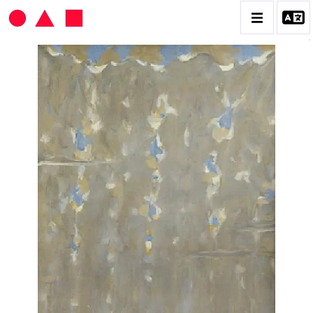
HANS SEILER
BIOGRAPHIE
CATALOGUE DES OEUVRES
VOL. 1 : LES PEINTURES
VOL. 2 : LES GOUACHES
VOL. 3 : CRAYONS DE COULEUR ET FUSAINS
CONTACT