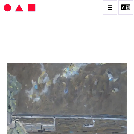
HANS SEILER
BIOGRAPHIE
CATALOGUE DES OEUVRES
VOL. 1 : LES PEINTURES
VOL. 2 : LES GOUACHES
VOL. 3 : CRAYONS DE COULEUR ET FUSAINS
CONTACT