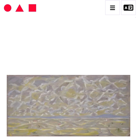
HANS SEILER
BIOGRAPHIE
CATALOGUE DES OEUVRES
VOL. 1 : LES PEINTURES
VOL. 2 : LES GOUACHES
VOL. 3 : CRAYONS DE COULEUR ET FUSAINS
CONTACT