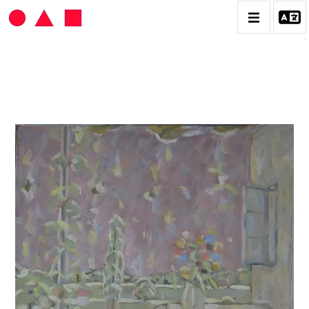
HANS SEILER
BIOGRAPHIE
CATALOGUE DES OEUVRES
VOL. 1 : LES PEINTURES
VOL. 2 : LES GOUACHES
VOL. 3 : CRAYONS DE COULEUR ET FUSAINS
CONTACT