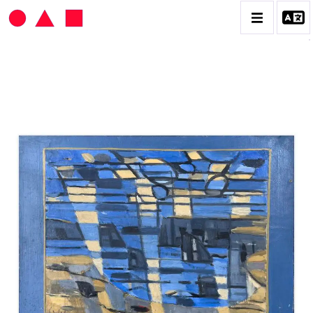
HANS SEILER
BIOGRAPHIE
CATALOGUE DES OEUVRES
VOL. 1 : LES PEINTURES
VOL. 2 : LES GOUACHES
VOL. 3 : CRAYONS DE COULEUR ET FUSAINS
CONTACT