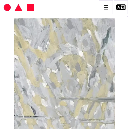
HANS SEILER
BIOGRAPHIE
CATALOGUE DES OEUVRES
VOL. 1 : LES PEINTURES
VOL. 2 : LES GOUACHES
VOL. 3 : CRAYONS DE COULEUR ET FUSAINS
CONTACT