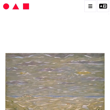
HANS SEILER
BIOGRAPHIE
CATALOGUE DES OEUVRES
VOL. 1 : LES PEINTURES
VOL. 2 : LES GOUACHES
VOL. 3 : CRAYONS DE COULEUR ET FUSAINS
CONTACT