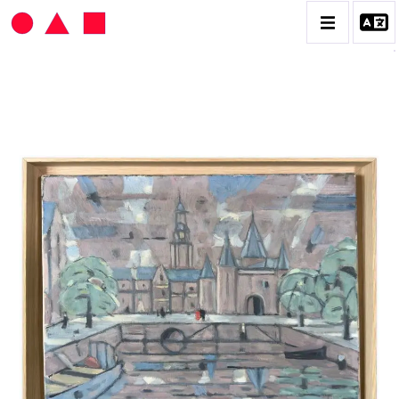
HANS SEILER
BIOGRAPHIE
CATALOGUE DES OEUVRES
VOL. 1 : LES PEINTURES
VOL. 2 : LES GOUACHES
VOL. 3 : CRAYONS DE COULEUR ET FUSAINS
CONTACT