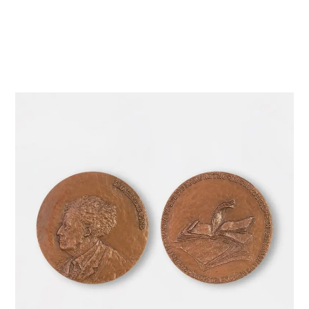
LES PORTRAITS
LES STATUES DES ANNÉES 1920 ET 1930
LES STATUES DES ANNÉES 1940
LES STATUES DES ANNÉES 1950
LES STATUES DES ANNÉES 1960
LES STATUES DES ANNÉES 1970 ET 1980
LES MÉDAILLES
LES SIGNES DU ZODIAQUE
CÉRAMIQUES ET ARTS DE LA TABLE
LES BIJOUX
CROQUIS ET DESSINS
CROIX ET PENDENTIFS BAROQUES (DESSINS SUR
CALQUES)
LES ÉCRITS
DOCUMENTS PERSONNELS
CONTACT