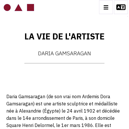
LA VIE DE L'ARTISTE
DARIA GAMSARAGAN
DARIA GAMSARAGAN
LA VIE DE L’ARTISTE
AVANT-PROPOS ET REMERCIEMENTS
BIOGRAPHIE
L'ALBUM DE FAMILLE
Daria Gamsaragan (de son vrai nom Ardemis Dora
LES ATELIERS DE DARIA GAMSARAGAN
Gamsaragan) est une artiste sculptrice et médailliste
née à Alexandrie (Égypte) le 24 avril 1902 et décédée
LES EXPOSITIONS
dans le 14e arrondissement de Paris, à son domicile
CATALOGUE DES OEUVRES
Square Henri Delormel, le 1er mars 1986. Elle est