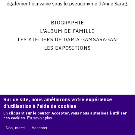
également écrivaine sous le pseudonyme d’Anne Sarag.
LES PORTRAITS
LES STATUES DES ANNÉES 1920 ET 1930
BIOGRAPHIE
LES STATUES DES ANNÉES 1940
L'ALBUM DE FAMILLE
LES STATUES DES ANNÉES 1950
LES STATUES DES ANNÉES 1960
LES ATELIERS DE DARIA GAMSARAGAN
LES STATUES DES ANNÉES 1970 ET 1980
LES EXPOSITIONS
LES MÉDAILLES
LES SIGNES DU ZODIAQUE
CÉRAMIQUES ET ARTS DE LA TABLE
LES BIJOUX
CROQUIS ET DESSINS
CROIX ET PENDENTIFS BAROQUES (DESSINS SUR
CALQUES)
Sur ce site, nous améliorons votre expérience
d'utilisation à l'aide de cookies
LES ÉCRITS
En cliquant sur le bouton Accepter, vous nous autorisez à utiliser
DOCUMENTS PERSONNELS
ces cookies.
En savoir plus
CONTACT
Non, merci.
Accepter