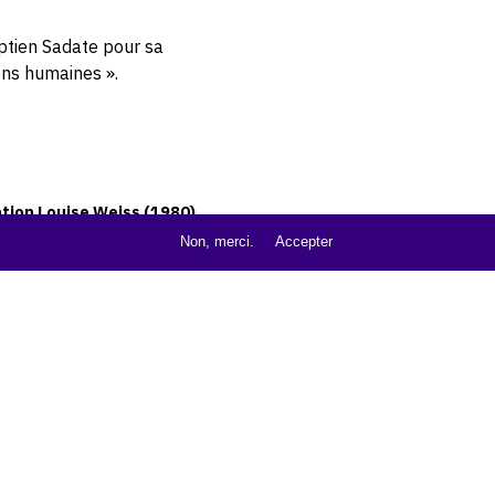
yptien Sadate pour sa
ons humaines ».
ation Louise Weiss (1980)
Non, merci.
Accepter