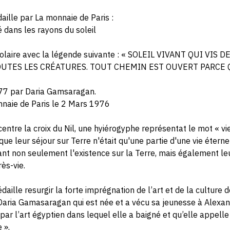
aille par La monnaie de Paris :
é dans les rayons du soleil
 solaire avec la légende suivante : « SOLEIL VIVANT QUI VIS 
UTES LES CRÉATURES. TOUT CHEMIN EST OUVERT PARCE Q
977 par Daria Gamsaragan.
aie de Paris le 2 Mars 1976
centre la croix du Nil, une hyiérogyphe représentat le mot « vie
e leur séjour sur Terre n'était qu'une partie d'une vie éternell
ant non seulement l'existence sur la Terre, mais également le
ès-vie.
daille resurgir la forte imprégnation de l’art et de la culture 
Daria Gamasaragan qui est née et a vécu sa jeunesse à Alexandr
ar l’art égyptien dans lequel elle a baigné et qu’elle appelle
 ».