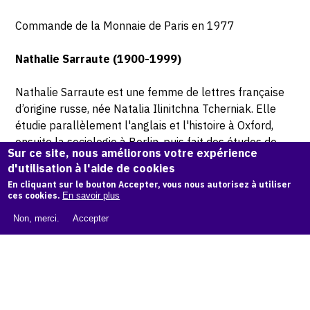
Commande de la Monnaie de Paris en 1977
Nathalie Sarraute (1900-1999)
Nathalie Sarraute est une femme de lettres française
d’origine russe, née Natalia Ilinitchna Tcherniak. Elle
étudie parallèlement l'anglais et l'histoire à Oxford,
ensuite la sociologie à Berlin, puis fait des études de
Sur ce site, nous améliorons votre expérience
droit à Paris. Elle devient ensuite avocate, et s'inscrit au
d'utilisation à l'aide de cookies
barreau de Paris. Elle épouse Raymond Sarraute,
En cliquant sur le bouton Accepter, vous nous autorisez à utiliser
avocat comme elle.
ces cookies.
En savoir plus
Non, merci.
Accepter
En 1932, elle écrit les premiers textes de ce qui
deviendra le recueil de
Tropismes
. Chez Sarraute ce
titre évoque les évolutions presque insensibles dans
l’esprit dus à des causes extérieures : phrases
répétées continuellement, conventions sociales. Sous
la banalité de ces conventions de langage, les rapports