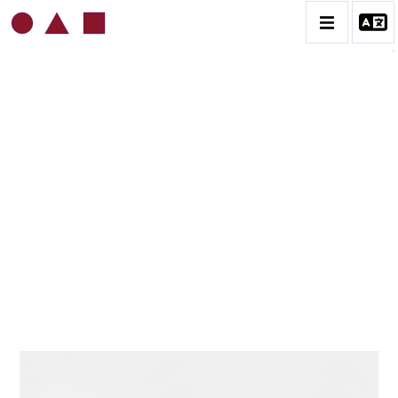
DARIA GAMSARAGAN
LA VIE DE L’ARTISTE
AVANT-PROPOS ET REMERCIEMENTS
BIOGRAPHIE
L'ALBUM DE FAMILLE
LES ATELIERS DE DARIA GAMSARAGAN
LES EXPOSITIONS
CATALOGUE DES OEUVRES