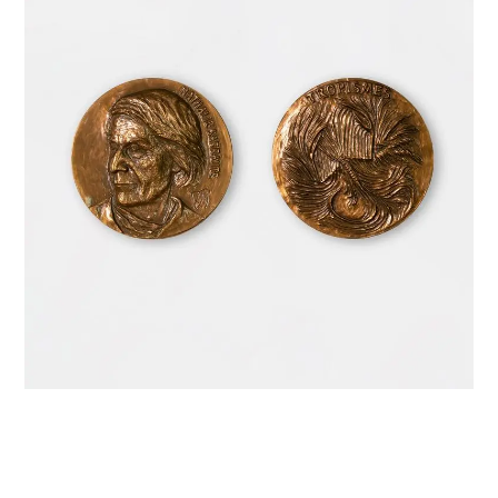
LES PORTRAITS
LES STATUES DES ANNÉES 1920 ET 1930
LES STATUES DES ANNÉES 1940
LES STATUES DES ANNÉES 1950
LES STATUES DES ANNÉES 1960
LES STATUES DES ANNÉES 1970 ET 1980
LES MÉDAILLES
LES SIGNES DU ZODIAQUE
CÉRAMIQUES ET ARTS DE LA TABLE
LES BIJOUX
CROQUIS ET DESSINS
CROIX ET PENDENTIFS BAROQUES (DESSINS SUR
CALQUES)
LES ÉCRITS
DOCUMENTS PERSONNELS
CONTACT