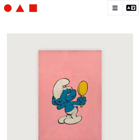
SERGE III OLDENBOURG
BIOGRAPHIE
CATALOGUE DES OEUVRES
CONTACT