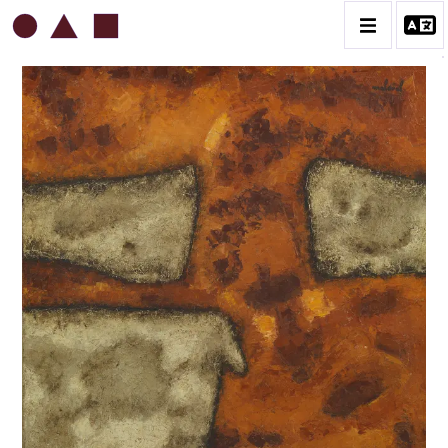
ROBERT MALAVAL
BIOGRAPHIE
CATALOGUE DES OEUVRES
CONTACT