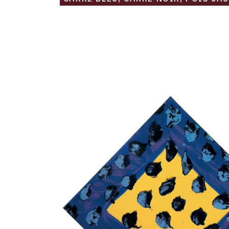
Catalogue
raisonné,
Robert
Malaval,
Carré
Jaune,
cadre
bleu,
taché
bleu
ciel
-
1980