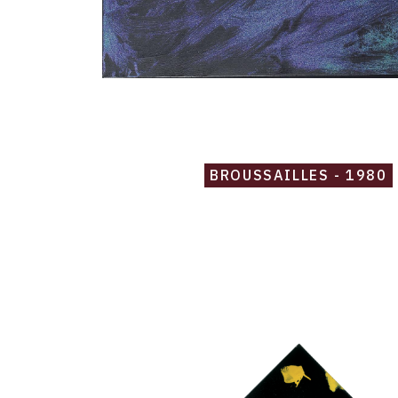
BROUSSAILLES - 1980
Catalogue
raisonné,
Robert
Malaval,
Carré
bleu,
carré
noir,