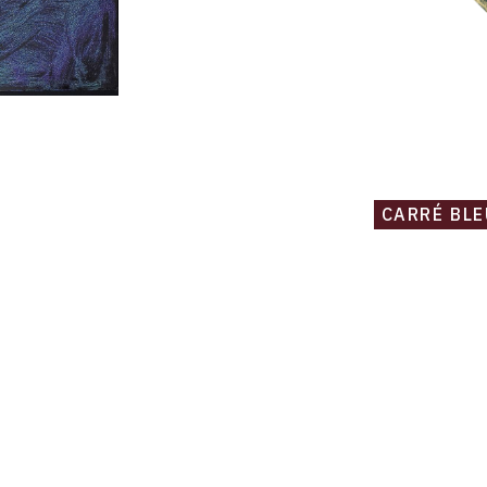
CARRÉ BLE
Catalogue
raisonné,
Robert
Malaval,
Carré
bleu,
coulée
verte,