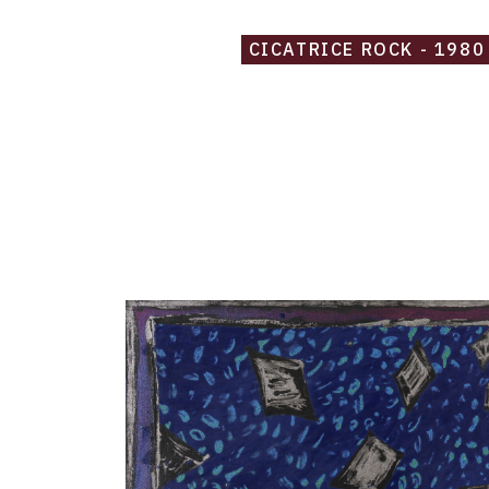
CICATRICE ROCK - 1980
Catalogue
raisonné,
Robert
Malaval,
Feuilles
volantes
-
1980