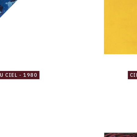
U CIEL - 1980
CI
Catalogue
raisonné,
Robert
Malaval,
Dans