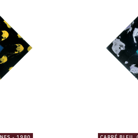
taches
mauves
-
1980
NES - 1980
CARRÉ BLEU, 