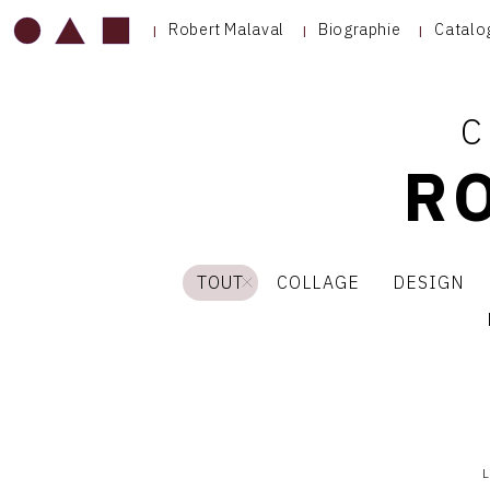
Robert Malaval
Biographie
Catalo
C
R
TOUT
COLLAGE
DESIGN
L