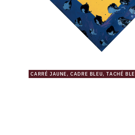
CARRÉ JAUNE, CADRE BLEU, TACHÉ BLE
Catalogue
raisonné,
Robert
Malaval,
Cicatrice