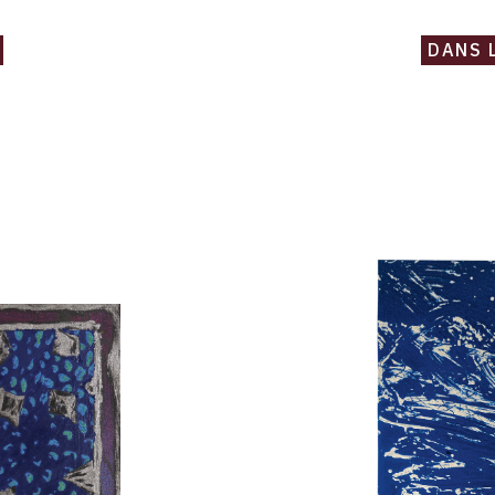
DANS 
Catalogue
raisonné,
Robert
Malaval,
Fond
bleu
balayage
-
1980