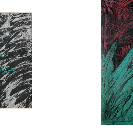
Les
Jardins
de
Créteil
-
1980