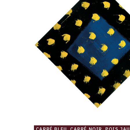
pois
jaunes
-
1980
CARRÉ BLEU, CARRÉ NOIR, POIS JAU