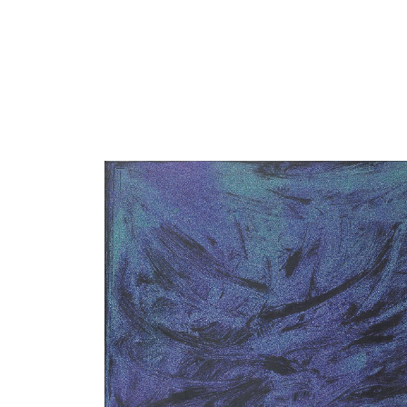
Catalogue
raisonné,
Robert
Malaval,
Broussailles
-
1980