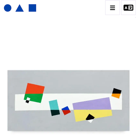
JOËL FROMENT
BIOGRAPHIE
CATALOGUE DES OEUVRES
CONTACT