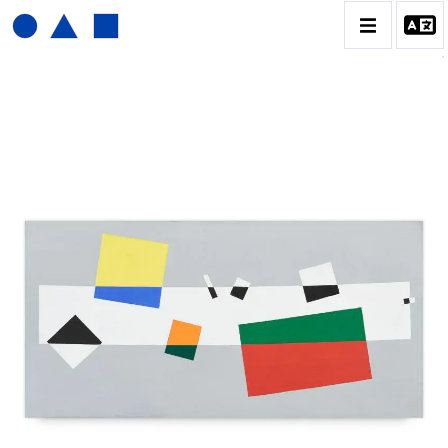
JOËL FROMENT
BIOGRAPHIE
CATALOGUE DES OEUVRES
CONTACT