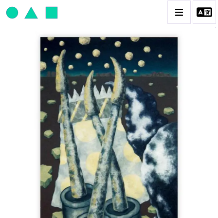
JEAN-PAUL THAÉRON
BIOGRAPHIE
CATALOGUE DES OEUVRES
OBJET / SIGNE
PEINTURE
SCULPTURE
CONTACT