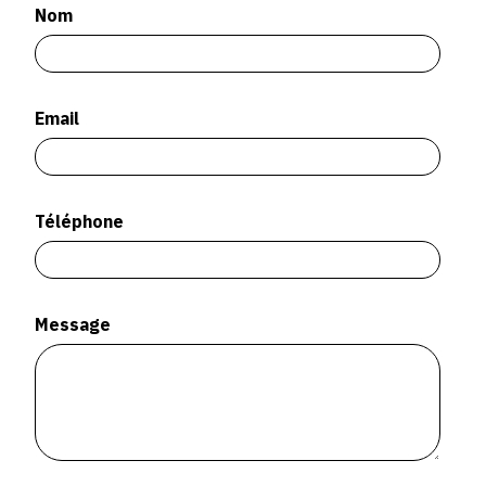
SERVICES
Nom
CRÉER SON CATALOGUE RAISONNÉ
Email
ABONNEMENTS DÉDIÉS AUX GALERISTES
CRÉER SON SITE ARTISTE
CRÉER SON CATALOGUE D'EXPO
Téléphone
PUBLIER SES EXPOSITIONS
DEVENIR CONTRIBUTEUR
Message
À PROPOS
L'ÉQUIPE OAM
À PROPOS D'OAM