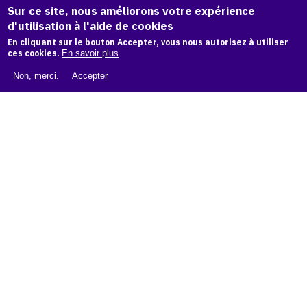
Sur ce site, nous améliorons votre expérience
d'utilisation à l'aide de cookies
LIVRE BLANC : CATALOGUE RAISONNÉ NUMÉRIQUE
En cliquant sur le bouton Accepter, vous nous autorisez à utiliser
ces cookies.
En savoir plus
À PROPOS D'OAM
Non, merci.
Accepter
L'ÉQUIPE OAM
INSTAGRAM
FACEBOOK
CGU
CGV
contact
Contact
La plateforme de référence pour créer,
conserver et promouvoir l'Histoire de l'Art.