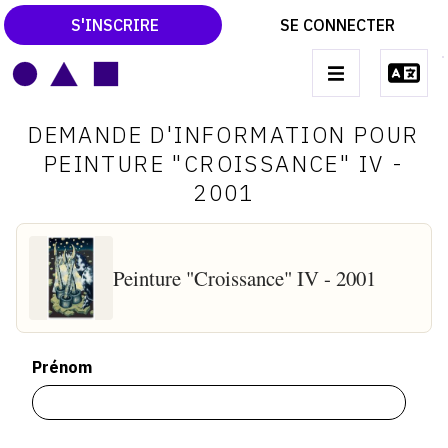
S'INSCRIRE
SE CONNECTER
LE MAGAZINE
Main
DEMANDE D'INFORMATION POUR
navigation
CATALOGUES RAISONNÉS
PEINTURE "CROISSANCE" IV -
2001
LES EXPOSITIONS
LES VERNISSAGES
ARCHIVES DES EXPOSITIONS
Peinture "Croissance" IV - 2001
ACTUALITÉS DU MONDE DE L'ART
LIBRAIRIE : LIVRES & CATALOGUES
Prénom
LEXIQUE ARTISTIQUE