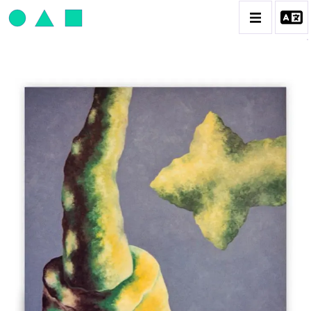
JEAN-PAUL THAÉRON
BIOGRAPHIE
CATALOGUE DES OEUVRES
OBJET / SIGNE
PEINTURE
SCULPTURE
CONTACT