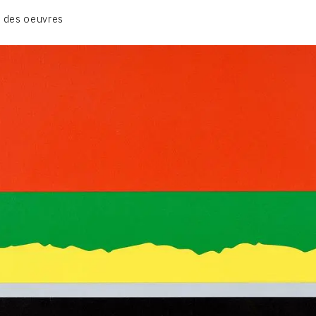
GRUES DE BEAUBOURG
 des oeuvres
OEUVRES ANCIENNES
RONDS MUSICAUX
TOILES À BANDES
TÔLES ÉMAILLÉES
CONTACT