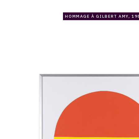
HOMMAGE À GILBERT AMY, 19
Catalogue
raisonné,
Jean
Legros,
Hommage
à
Ivo
Malec,
1981