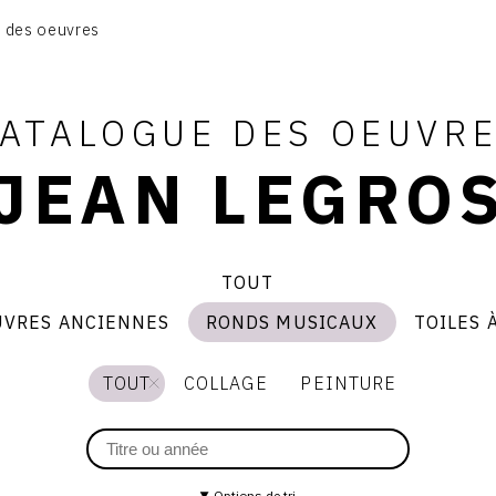
GRUES DE BEAUBOURG
 des oeuvres
OEUVRES ANCIENNES
RONDS MUSICAUX
TOILES À BANDES
ATALOGUE DES OEUVR
TÔLES ÉMAILLÉES
JEAN LEGRO
CONTACT
TOUT
UVRES ANCIENNES
RONDS MUSICAUX
TOILES 
s
ronds
toiles
nes
musicaux
à
bandes
TOUT
COLLAGE
PEINTURE
Options de tri