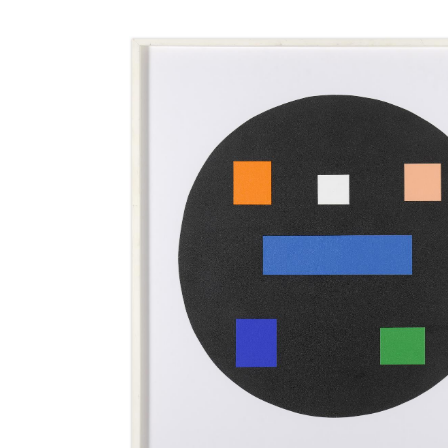
Jean
Legros,
Hommage
à
Pierre
Henry,
1981