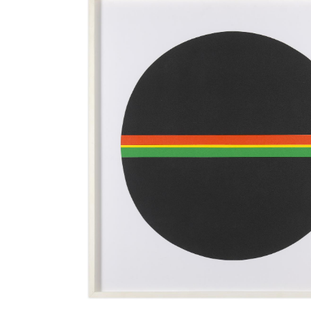
à
Gilbert
Amy,
1981