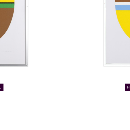
1
H
Catalogue
raisonné,