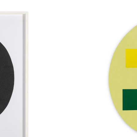
Jean
Legros,
Hommage
à
Bério,
1980