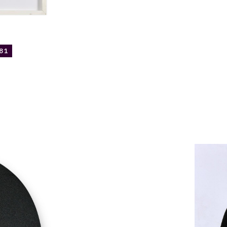
81
Catalogue
raisonné,
Jean
Legros,
Hommage
à
Eloy,
1978