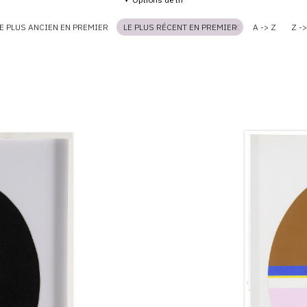
E PLUS ANCIEN EN PREMIER
LE PLUS RÉCENT EN PREMIER
A -> Z
Z ->
Catalogue
raisonné,
Jean
Legros,
Hommage
à
François-
Bernard
Mâche,
1981