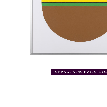
HOMMAGE À IVO MALEC, 198
Catalogue
raisonné,