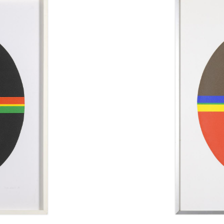
à
Henri
Pousseur,
1981