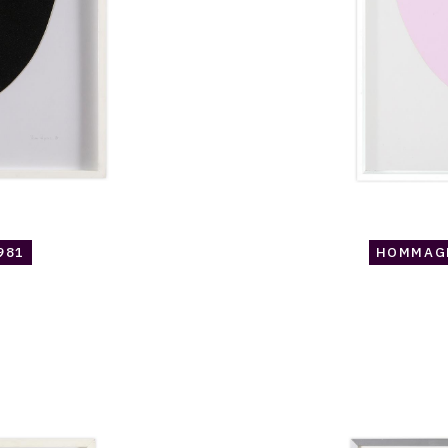
981
HOMMAGE
Catalogue
raisonné,
Jean
Legros,
Hommage