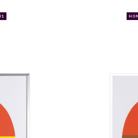
81
HOM
Catalogue
raisonné,
Jean
Legros,
Hommage
à
Luigi
Nono,
1981