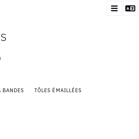
ES
S
À BANDES
TÔLES ÉMAILLÉES
tôles
émaillées