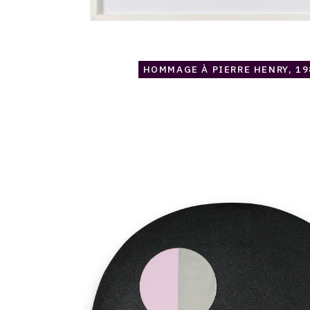
HOMMAGE À PIERRE HENRY, 19
Catalogue
raisonné,
Jean
Legros,
Hommage
à
Berlioz,
1980