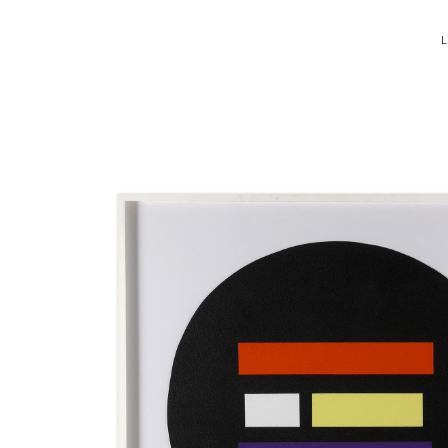
L
Catalogue
raisonné,
Jean
Legros,
Hommage
à
Anton
Webern,
1981