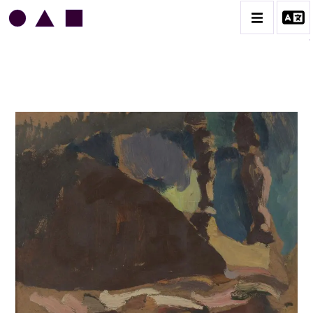
JEAN LEGROS
BIOGRAPHIE
CATALOGUE DES OEUVRES
GRUES DE BEAUBOURG
OEUVRES ANCIENNES
RONDS MUSICAUX
TOILES À BANDES
TÔLES ÉMAILLÉES